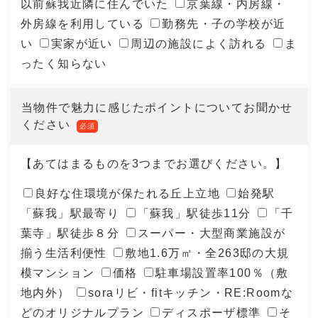
以前蘇我近隣に住んでいた
京葉線・内房線・
外房線を利用している
勤務先・子の学校が近
い
実家が近い
周辺の施設によく訪れる
ま
ったく知らない
当物件で魅力に感じたポイントについてお聞かせ
ください
必須
【あてはまるものを3つまでお選びください。】
良好な住環境が保たれる丘上立地
始発駅
「蘇我」駅最寄り
「蘇我」駅徒歩11分
「千
葉寺」駅徒歩８分
スーパー・大型商業施設が
揃う生活利便性
敷地1.6万㎡・全263邸の大規
模マンション
価格
駐車場設置率100％（敷
地内外）
soraリビ・fitキッチン・RE:Roomな
どのオリジナルプラン
ディスポーザ標準
そ