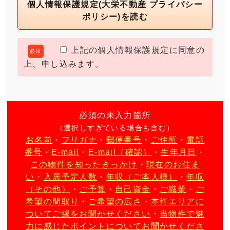
個人情報保護規定(大栄不動産 プライバシー
ポリシー)を読む
上記の個人情報保護規定に同意の
必須
上、申し込みます。
必須の未入力箇所
（選択しすぎている場合も含む）
お名前
・
フリガナ
・
郵便番号
・
ご住所
・
電話
番号
・
E-mail
・
E-mail（確認）
・
生年月日
・
この物件を知ったきっかけ
・
現在のお住ま
い
・
入居予定人数
・
年収（ご本人様）
・
年収
（その他）
・
ご予算
・
自己資金
・
ご職業
・
ご
希望の間取り
・
ご希望の広さ
・
本件エリアに
ついてご縁をお聞かせください
・
当物件で魅
力に感じたポイントについてお聞かせくださ