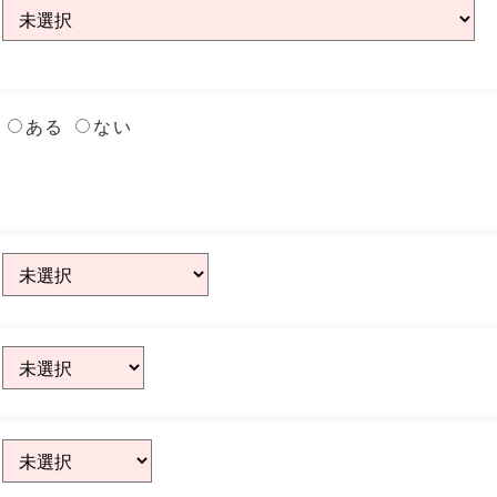
ある
ない