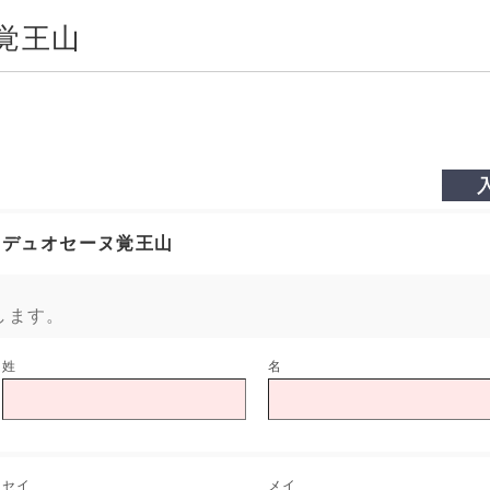
覚王山
デュオセーヌ覚王山
します。
姓
名
セイ
メイ