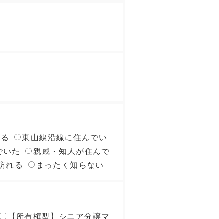
いる
東山線沿線に住んでい
でいた
親戚・知人が住んで
訪れる
まったく知らない
【所有権型】シニア分譲マ