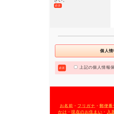
さい。
必須
個人情
上記の個人情報保
必須
お名前
・
フリガナ
・
郵便番
かけ
・
現在のお住まい
・
入