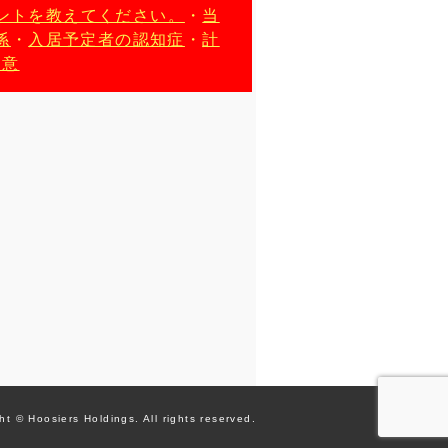
ントを教えてください。
・
当
係
・
入居予定者の認知症
・
計
同意
ht © Hoosiers Holdings.
All rights reserved.