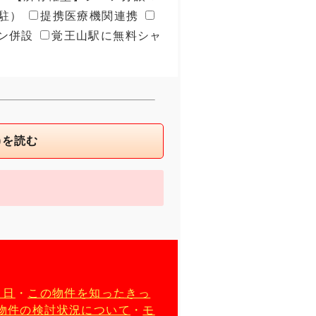
駐）
提携医療機関連携
ン併設
覚王山駅に無料シャ
)を読む
月日
・
この物件を知ったきっ
物件の検討状況について
・
モ