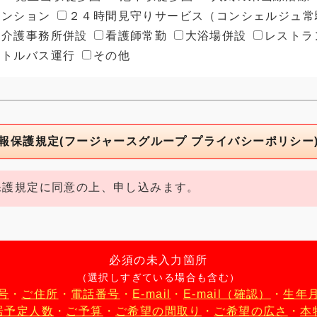
ンション
２４時間見守りサービス（コンシェルジュ常
介護事務所併設
看護師常勤
大浴場併設
レストラ
トルバス運行
その他
報保護規定(フージャースグループ プライバシーポリシー
護規定に同意の上、申し込みます。
必須の未入力箇所
（選択しすぎている場合も含む）
号
・
ご住所
・
電話番号
・
E-mail
・
E-mail（確認）
・
生年
居予定人数
・
ご予算
・
ご希望の間取り
・
ご希望の広さ
・
本