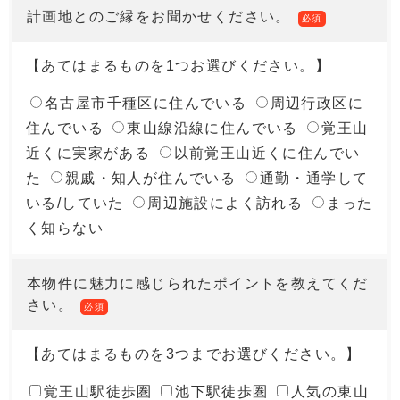
計画地とのご縁をお聞かせください。
必須
【あてはまるものを1つお選びください。】
名古屋市千種区に住んでいる
周辺行政区に
住んでいる
東山線沿線に住んでいる
覚王山
近くに実家がある
以前覚王山近くに住んでい
た
親戚・知人が住んでいる
通勤・通学して
いる/していた
周辺施設によく訪れる
まった
く知らない
本物件に魅力に感じられたポイントを教えてくだ
さい。
必須
【あてはまるものを3つまでお選びください。】
覚王山駅徒歩圏
池下駅徒歩圏
人気の東山