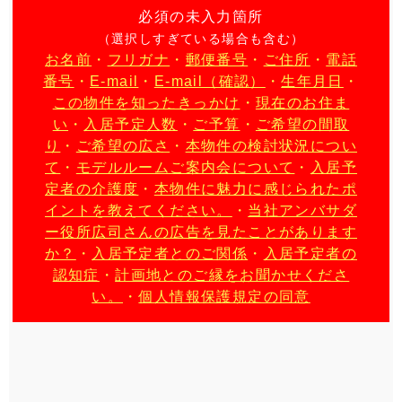
必須の未入力箇所
（選択しすぎている場合も含む）
お名前
・
フリガナ
・
郵便番号
・
ご住所
・
電話
番号
・
E-mail
・
E-mail（確認）
・
生年月日
・
この物件を知ったきっかけ
・
現在のお住ま
い
・
入居予定人数
・
ご予算
・
ご希望の間取
り
・
ご希望の広さ
・
本物件の検討状況につい
て
・
モデルルームご案内会について
・
入居予
定者の介護度
・
本物件に魅力に感じられたポ
イントを教えてください。
・
当社アンバサダ
ー役所広司さんの広告を見たことがあります
か？
・
入居予定者とのご関係
・
入居予定者の
認知症
・
計画地とのご縁をお聞かせくださ
い。
・
個人情報保護規定の同意