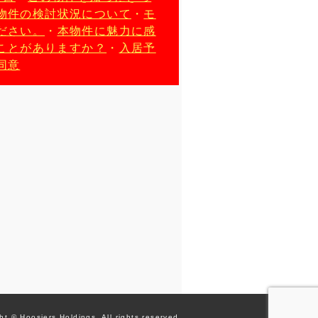
物件の検討状況について
・
モ
ださい。
・
本物件に魅力に感
ことがありますか？
・
入居予
同意
ht © Hoosiers Holdings.
All rights reserved.