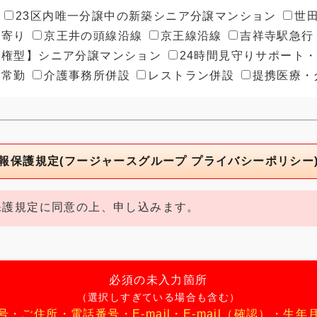
23区内唯一分譲中の新築シニア分譲マンション
世
寄り
京王井の頭線沿線
京王線沿線
吉祥寺駅急行
権型】シニア分譲マンション
24時間見守りサポート
常勤
介護事務所併設
レストラン併設
提携医療・
報保護規定(フージャースグループ プライバシーポリシー
護規定に同意の上、申し込みます。
必須の未入力箇所
（選択しすぎている場合も含む）
号
・
ご住所
・
電話番号
・
E-mail
・
E-mail（確認）
・
生年