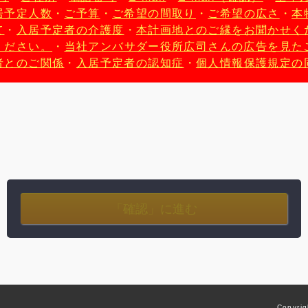
居予定人数
・
ご予算
・
ご希望の間取り
・
ご希望の広さ
・
本
て
・
入居予定者の介護度
・
本計画地とのご縁をお聞かせく
ください。
・
当社アンバサダー役所広司さんの広告を見た
者とのご関係
・
入居予定者の認知症
・
個人情報保護規定の
Copyrig