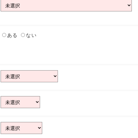
ある
ない