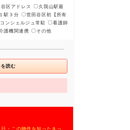
田谷区アドレス
久我山駅最
１駅３分
世田谷区初【所有
・コンシェルジュ常駐
看護師
介護機関連携
その他
)を読む
月日
・
この物件を知ったきっ