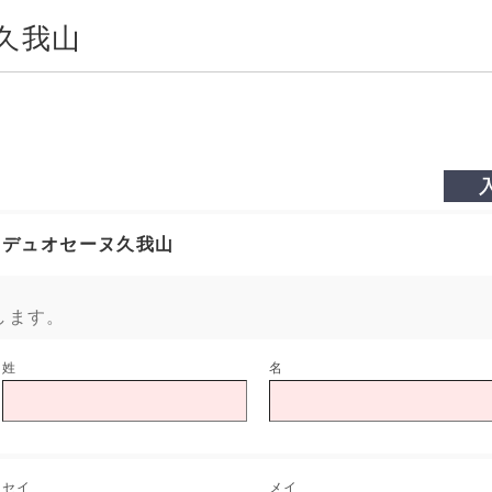
久我山
デュオセーヌ久我山
します。
姓
名
セイ
メイ