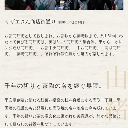
サザエさん商店街通り
［約80m／徒歩1分］
西新商店街として親しまれ、西新駅から藤崎駅まで、約1.5kmにわ
たって伸びる商店街は、実は5つの商店街の集合体。東から「オレ
ンジ通り商店街」「西新中央商店街」「中西商店街」「高取商店
街」「藤崎商店街」。それぞれ個性豊かな魅力が楽しめます。
千年の祈りと
茶陶の名を継ぐ界隈。
平安期創建と伝わる
紅葉八幡宮の杜を身近にする高取一丁目。
黒
田藩の庇護のもと発展した
高取焼の名を地名に今も残していま
す。
千年の祈りと茶の湯文化に磨かれた美意識が、
静かな品格と
して暮らしの背景を形づくっています。