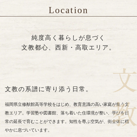
Location
純度高く暮らしが息づく
文教都心、西新・高取エリア。
文教の系譜に寄り添う日常。
福岡県立修猷館高等学校をはじめ、
教育意識の高い家庭が集う文
教エリア。
学習塾や図書館、落ち着いた住環境が整い、
学びを日
常の延長で育むことができます。
知性を尊ぶ空気が、
街全体に穏
やかに息づいています。