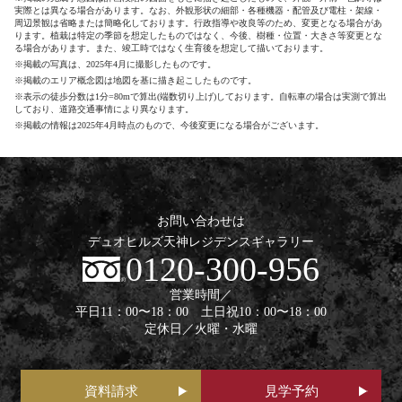
実際とは異なる場合があります。なお、外観形状の細部・各種機器・配管及び電柱・架線・
周辺景観は省略または簡略化しております。行政指導や改良等のため、変更となる場合があ
ります。植栽は特定の季節を想定したものではなく、今後、樹種・位置・大きさ等変更とな
る場合があります。また、竣工時ではなく生育後を想定して描いております。
※掲載の写真は、2025年4月に撮影したものです。
※掲載のエリア概念図は地図を基に描き起こしたものです。
※表示の徒歩分数は1分=80mで算出(端数切り上げ)しております。自転車の場合は実測で算出
しており、道路交通事情により異なります。
※掲載の情報は2025年4月時点のもので、今後変更になる場合がございます。
お問い合わせは
デュオヒルズ天神レジデンスギャラリー
0120-300-956
営業時間／
平日11：00〜18：00 土日祝10：00〜18：00
定休日／火曜・水曜
資料請求
見学予約