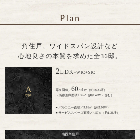
Plan
角住戸、ワイドスパン設計など
心地良さの本質を求めた全36邸。
2
LDK
+WIC+SIC
A
60
.61
㎡
専有面積／
（約18.33坪）
type
（備蓄倉庫面積1.35㎡（約0.40坪）含む）
■ バルコニー面積／9.81㎡（約2.96坪）
■ サービススペース面積／4.57㎡（約1.38坪）
南西角住戸