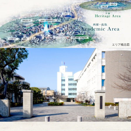
エリア概念図
修猷館⾼等学校[約520m／徒歩7分]