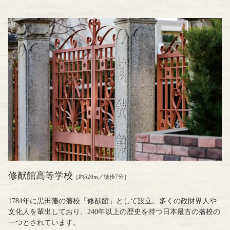
修猷館高等学校
［約520m／徒歩7分］
1784年に黒田藩の藩校「修猷館」として設立。多くの政財界人や
文化人を輩出しており、240年以上の歴史を持つ日本最古の藩校の
一つとされています。