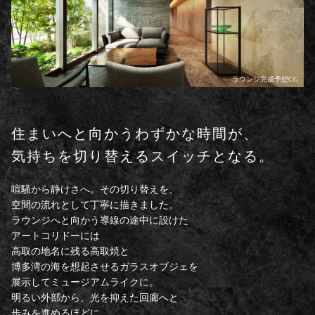
ラウンジ完成予想CG
住まいへと向かうわずかな時間が、
気持ちを切り替えるスイッチとなる。
喧騒から静けさへ。その切り替えを、
空間の流れとして丁寧に描きました。
ラウンジへと向かう導線の途中に設けた
アートコリドーには
高取の地名に残る高取焼と
博多湾の海を想起させるガラスオブジェを
展示してミュージアムライクに。
明るい外部から、光を抑えた回廊へと
歩みを進めるほどに、