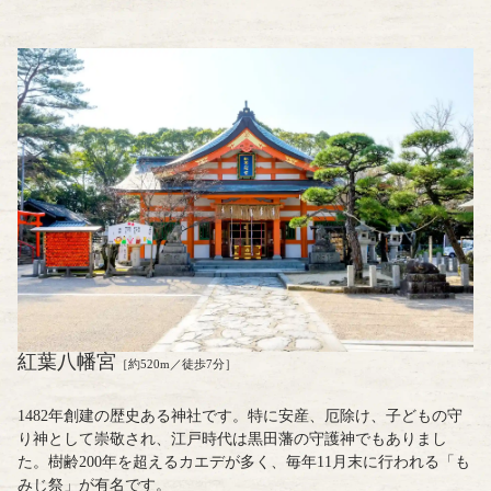
紅葉八幡宮
［約520m／徒歩7分］
1482年創建の歴史ある神社です。特に安産、厄除け、子どもの守
り神として崇敬され、江戸時代は黒田藩の守護神でもありまし
た。樹齢200年を超えるカエデが多く、毎年11月末に行われる「も
みじ祭」が有名です。