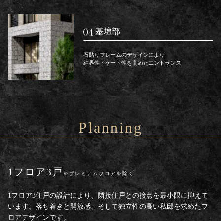
基壇部
石貼りフレームのデザインにより
結界性・ゲート性を高めたエントランス
Planning
1フロア3戸
※プレミアムフロアを除く
1フロア3住戸の設計により、
隣接住戸との接点を最小限に抑えて
います。
落ち着きと開放感、そして独立性の高い
私邸を求めたフ
ロアデザインです。