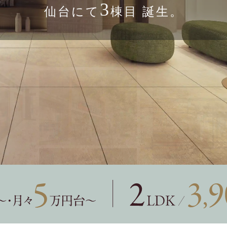
3
仙台にて
棟目 誕生。