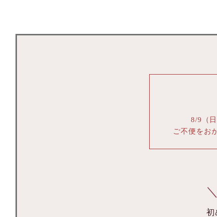
8/9（
ご不便をお
＼
初