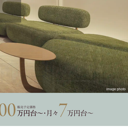
all image photo
image photo