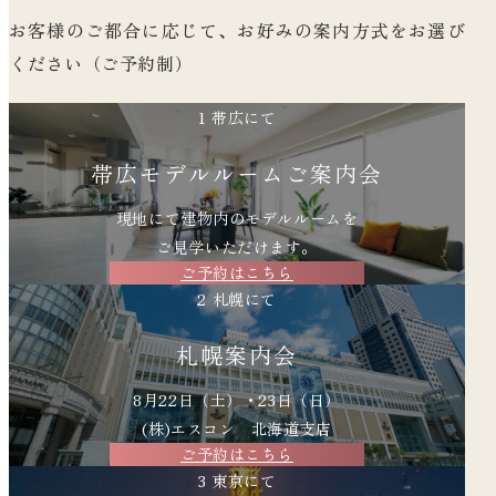
お客様のご都合に応じて、
お好みの案内方式をお選び
ください（ご予約制）
1 帯広にて
帯広モデルルーム
ご案内会
現地にて建物内のモデルルームを
ご見学いただけます。
ご予約はこちら
2 札幌にて
札幌案内会
8月22日（土）・23日（日）
(株)エスコン 北海道支店
ご予約はこちら
3 東京にて