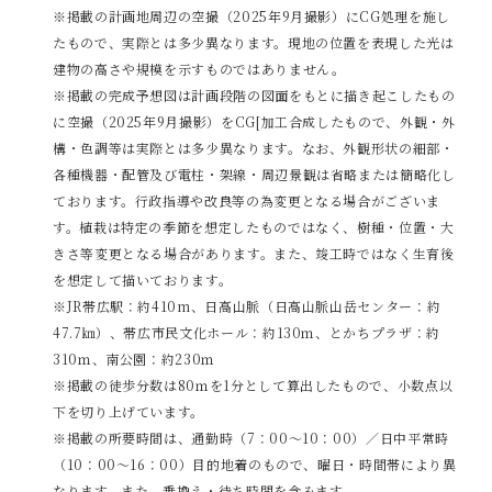
※掲載の計画地周辺の空撮（2025年9月撮影）にCG処理を施し
たもので、実際とは多少異なります。現地の位置を表現した光は
建物の高さや規模を示すものではありません。
※掲載の完成予想図は計画段階の図面をもとに描き起こしたもの
に空撮（2025年9月撮影）をCG[加工合成したもので、外観・外
構・色調等は実際とは多少異なります。なお、外観形状の細部・
各種機器・配管及び電柱・架線・周辺景観は省略または簡略化し
ております。行政指導や改良等の為変更となる場合がございま
す。植栽は特定の季節を想定したものではなく、樹種・位置・大
きさ等変更となる場合があります。また、竣工時ではなく生育後
を想定して描いております。
※JR帯広駅：約410m、日高山脈（日高山脈山岳センター：約
47.7㎞）、帯広市民文化ホール：約130ｍ、とかちプラザ：約
310ｍ、南公園：約230ｍ
※掲載の徒歩分数は80ｍを1分として算出したもので、小数点以
下を切り上げています。
※掲載の所要時間は、通勤時（7：00～10：00）／日中平常時
（10：00～16：00）目的地着のもので、曜日・時間帯により異
なります。また、乗換え・待ち時間を含みます。