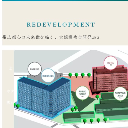
REDEVELOPMENT
帯広都心の未来像を描く、大規模複合開発。
※3
まちの中心部に生まれる、私たちの新しい居場
所。
ホテル・商業施設・住宅・広場が一体となった、
賑わいと憩いを享受するこれまでにない都市空間
へ。