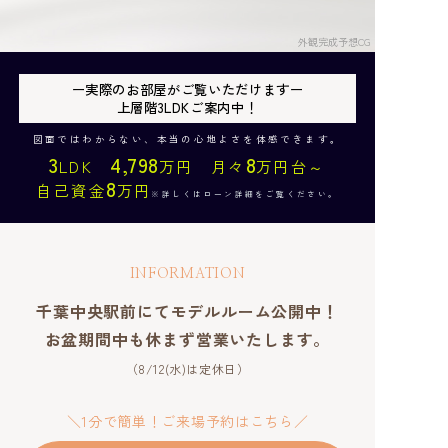
外観完成予想CG
ー実際のお部屋がご覧いただけますー
上層階3LDKご案内中！
図面ではわからない、本当の心地よさを体感できます。
3
4,798
8
LDK
万円 月々
万円台～
8
自己資金
万円
※詳しくはローン詳細をご覧ください。
INFORMATION
千葉中央駅前にてモデルルーム公開中！
お盆期間中も休まず営業いたします。
（8/12(水)は定休日）
＼1分で簡単！ご来場予約はこちら／