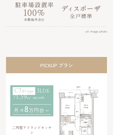
all image photo
PICKUP プラン
C7
3
LDK
(f)
type
71.59
（約21.65坪）
m²
8
月々
万円台～
二列型アイランドキッチ
ン