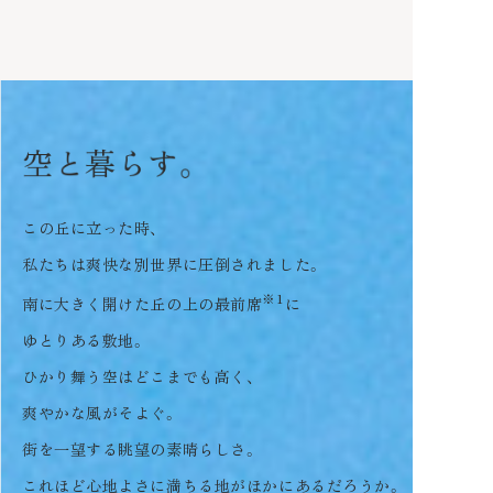
空
と
暮
ら
す
。
この丘に立った時、
私たちは爽快な別世界に圧倒されました。
※1
南に大きく開けた丘の上の最前席
に
ゆとりある敷地。
ひかり舞う空はどこまでも高く、
爽やかな風がそよぐ。
街を一望する眺望の素晴らしさ。
これほど心地よさに満ちる地がほかにあるだろうか。