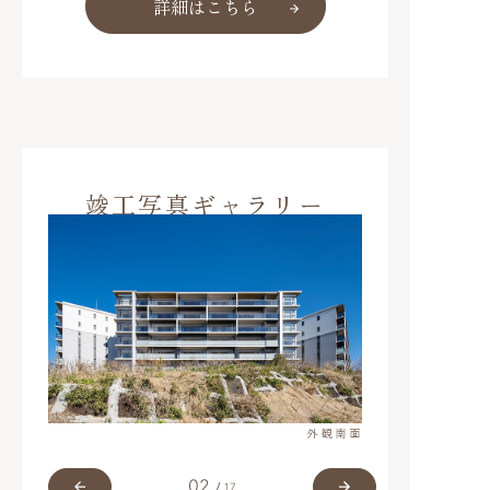
詳細はこちら
竣工写真ギャラリー
外観遠景
外観南面
02
17